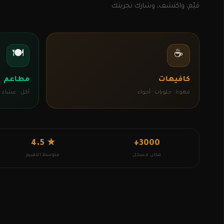
قيّم، واكتشف، وشارك تجربتك
🍽
☕
كافيهات
مطاعم
قهوة · حلويات · أجواء
أكل · عشاء ·
★ 4.5
3000+
مكان مسجّل
متوسط التقييم