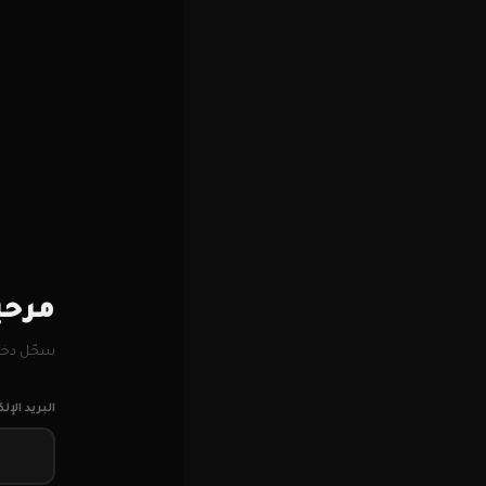
مرحبا
سجّل دخو
البريد الإل